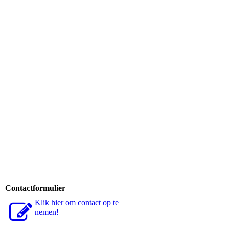
meerkoet met jong
nijlgans jong in water 1
nijlgans jong in water 2
nijlgans jong in water 3
nijlgans jong rennen
fuut met jong 1
fuut met jong 2
Contactformulier
Klik hier om contact op te
nemen!