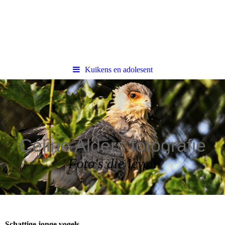
Kuikens en adolesent
Céline Alders fotografie
Foto's die leven
Schattige jonge vogels.